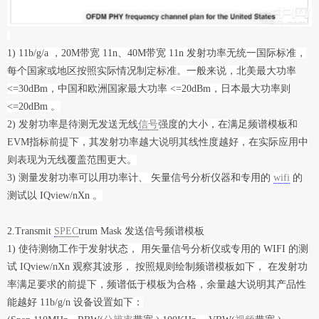
1) 11b/g/a ，20M带宽 11n、40M带宽 11n 发射功率无统一国际标准，
每个国家或地区按照实际情况制定标准。一般来说，北美最大功率
<=30dBm，中国和欧洲国家最大功率 <=20dBm，日本最大功率则
<=20dBm 。
2) 发射功率是待测无发送无线
信号
强度的大小，在满足频谱模板和
EVM指标前提下，其发射功率越大说明其线性度越好，在实际应用中
则表现为无线覆盖范围更大。
3) 测量发射功率可以用功率计、 矢量信号分析仪器和专用的
wifi
的
测试以 IQview/nXn 。
2.Transmit
SPEC
trum Mask 发送信号频谱模板
1) 使待测物工作于发射状态， 用矢量信号分析仪或专用的 WIFI 的测
试 IQview/nXn 观察其波形， 按照规则绘制频谱模板如下， 在发射功
率满足要求的前提下，频谱低于模板为合格，余量越大说明其产品性
能越好 11b/g/n 设备设置如下：