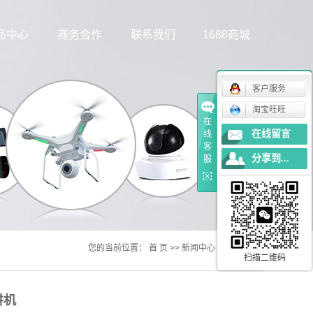
品中心
商务合作
联系我们
1688商城
方案定制
客户服务
淘宝旺旺
FPV图传
在
在线留言
线
客
防发射接收
分享到...
服
载可视系统
子内窥镜
您的当前位置：
首 页
>>
新闻中心
>>
技术知识
扫描二维码
讲机