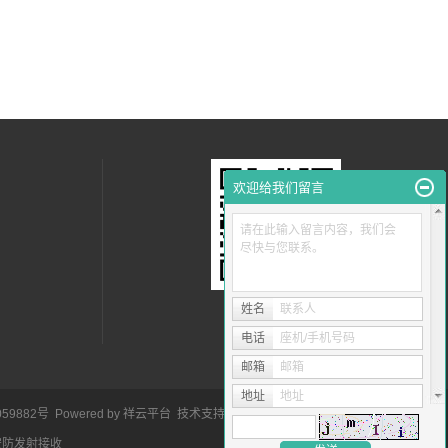
欢迎给我们留言
请在此输入留言内容，我们会
尽快与您联系。
姓名
联系人
电话
座机/手机号码
邮箱
邮箱
地址
地址
059882号
Powered by
祥云平台
技术支持：
华企立方
安防发射接收