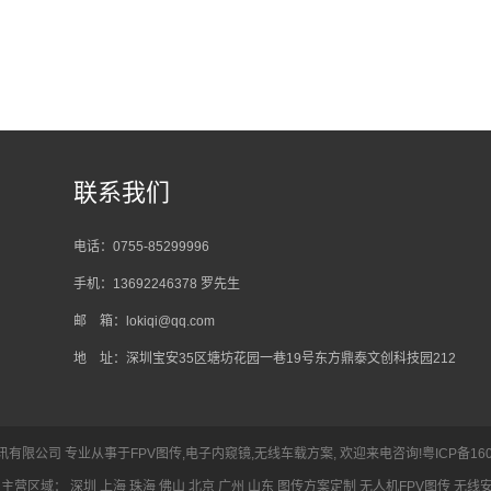
联系我们
电话：0755-85299996
手机：13692246378 罗先生
邮 箱：lokiqi@qq.com
地 址：深圳宝安35区塘坊花园一巷19号东方鼎泰文创科技园212
创研数字通讯有限公司 专业从事于
FPV图传
,
电子内窥镜
,
无线车载方案
, 欢迎来电咨询!
粤ICP备16
 主营区域：
深圳
上海
珠海
佛山
北京
广州
山东
图传方案定制
无人机FPV图传
无线