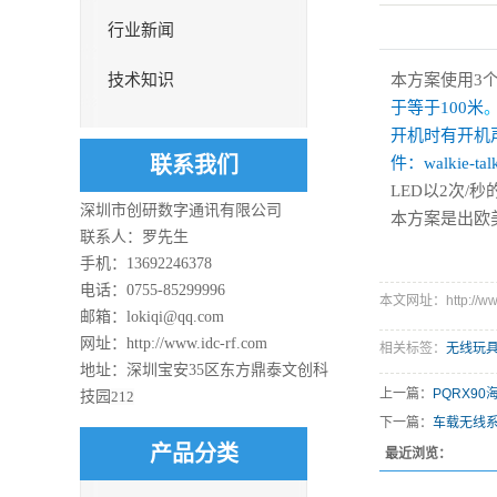
行业新闻
技术知识
本方案使用
3
于等于
100
米
开机时有开机
联系我们
件：
walkie-tal
LED
以
2
次
/
秒
深圳市创研数字通讯有限公司
本
方案
是出欧
联系人：罗先生
手机：13692246378
电话：0755-85299996
本文网址：http://www.
邮箱：lokiqi@qq.com
网址：http://www.idc-rf.com
相关标签：
无线玩
地址：
深圳宝安35区东方鼎泰文创科
上一篇：
PQRX9
技园
212
下一篇：
车载无线
产品分类
最近浏览：