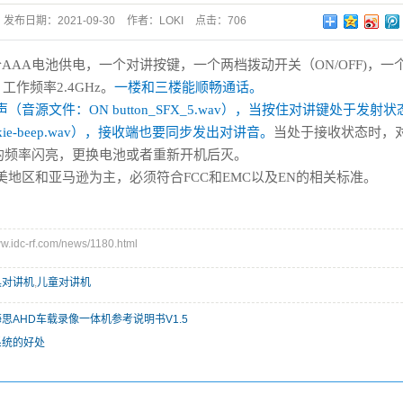
发布日期：
2021-09-30
作者：
LOKI
点击：
706
个
AAA
电池供电，一个对讲按键，一个两档拨动开关（
ON/OFF)
，一
。
工作频率
2.4GHz
。
一楼和三楼能顺畅通话。
声（音源文件：
ON button_SFX_5.wav
），当按住对讲键处于发射状
kie-beep.wav
），接收端也要同步发出对讲音。
当处于接收状态时，
的频率闪亮，更换电池或者重新开机后灭。
美地区和亚马逊为主，必须符合
FCC
和
EMC
以及
EN
的相关标准。
idc-rf.com/news/1180.html
具对讲机
,
儿童对讲机
0海思AHD车载录像一体机参考说明书V1.5
系统的好处